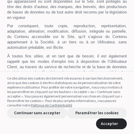
qui apparaissent ou sont disponibles sur le Site, sont protégés au
titre des droits d’auteur, des marques, des brevets, des producteurs
de bases de données ou de tout autre droit reconnu par la législation
en vigueur.
Par conséquent, toute copie, reproduction, représentation,
adaptation, altération, modification, diffusion, intégrale ou partielle,
du Contenu accessible sur le Site, qu’il s’agisse du Contenu
appartenant à la Société, à un tiers ou à un Utilisateur, sans
autorisation préalable, est illicite.
À toutes fins utiles, et en tant que de besoin, il est également
rappelé que les modes d’emploi mis à disposition de l’Utilisateur
Client, au travers du service de recherche et de la base de données
produite par la Société, demeurent l’entière propriété des
constructeurs et fabricants concernés. La Société ne cède donc ni
Ce site utilise des cookies strictement nécessaires à son bon fonctionnement,
ainsi que des cookies à des fins statistiques ou de personnalisation de votre
ne concède, en aucun cas, de quelconques droits de propriété
expérience utilisateur. Pour profiter de votre navigation, nous vous invitons à
intellectuelle sur les modes d’emploi recherchés par l’Utilisateur
les paramétrer en cliquant sur les boutons « Accepter » ou « Continuer sans
Client pour répondre à son besoin d’information sur le
accepter ». Vous pouvez également personnaliser vos choix en cliquant sur «
fonctionnement du ou des produits en sa possession. Seul un
Paramétrer les cookies ». Pour de plus amples informations, vous pouvez
service de recherche de modes d’emploi à la requête de l’Utilisateur
consulter notre
Politique de Confidentialité
Client est en effet facturé dans le cadre de l’Abonnement (et en
Continuer sans accepter
Paramétrer les cookies
aucun cas les modes d’emploi pris en tant que tels) souscrit par
l’Utilisateur Client.
Accepter
Tout éventuel constructeur ou fabricant qui ne souhaiterait pas voir