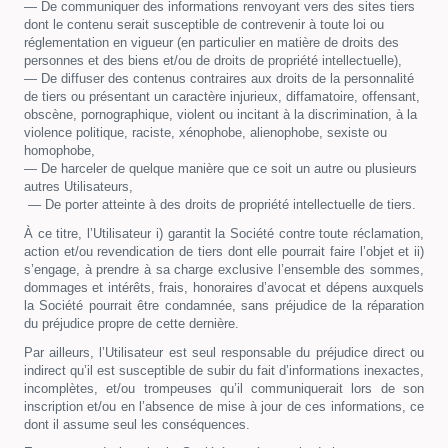
— De communiquer des informations renvoyant vers des sites tiers
dont le contenu serait susceptible de contrevenir à toute loi ou
réglementation en vigueur (en particulier en matière de droits des
personnes et des biens et/ou de droits de propriété intellectuelle),
— De diffuser des contenus contraires aux droits de la personnalité
de tiers ou présentant un caractère injurieux, diffamatoire, offensant,
obscène, pornographique, violent ou incitant à la discrimination, à la
violence politique, raciste, xénophobe, alienophobe, sexiste ou
homophobe,
— De harceler de quelque manière que ce soit un autre ou plusieurs
autres Utilisateurs,
— De porter atteinte à des droits de propriété intellectuelle de tiers.
À ce titre, l’Utilisateur i) garantit la Société contre toute réclamation,
action et/ou revendication de tiers dont elle pourrait faire l’objet et ii)
s’engage, à prendre à sa charge exclusive l’ensemble des sommes,
dommages et intérêts, frais, honoraires d’avocat et dépens auxquels
la Société pourrait être condamnée, sans préjudice de la réparation
du préjudice propre de cette dernière.
Par ailleurs, l’Utilisateur est seul responsable du préjudice direct ou
indirect qu’il est susceptible de subir du fait d’informations inexactes,
incomplètes, et/ou trompeuses qu’il communiquerait lors de son
inscription et/ou en l’absence de mise à jour de ces informations, ce
dont il assume seul les conséquences.