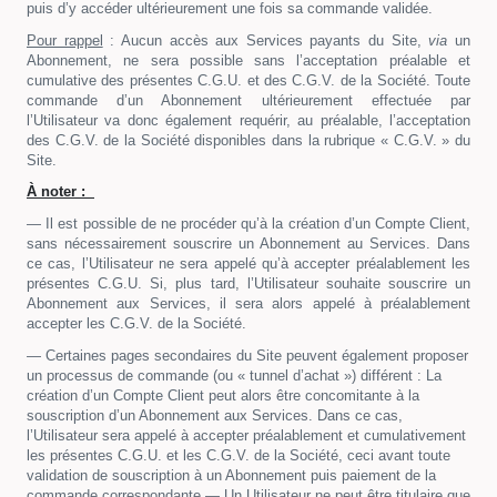
puis d’y accéder ultérieurement une fois sa commande validée.
Pour rappel
: Aucun accès aux Services payants du Site,
via
un
Abonnement, ne sera possible sans l’acceptation préalable et
cumulative des présentes C.G.U. et des C.G.V. de la Société. Toute
commande d’un Abonnement ultérieurement effectuée par
l’Utilisateur va donc également requérir, au préalable, l’acceptation
des C.G.V. de la Société disponibles dans la rubrique « C.G.V. » du
Site.
À noter :
— Il est possible de ne procéder qu’à la création d’un Compte Client,
sans nécessairement souscrire un Abonnement au Services. Dans
ce cas, l’Utilisateur ne sera appelé qu’à accepter préalablement les
présentes C.G.U. Si, plus tard, l’Utilisateur souhaite souscrire un
Abonnement aux Services, il sera alors appelé à préalablement
accepter les C.G.V. de la Société.
— Certaines pages secondaires du Site peuvent également proposer
un processus de commande (ou « tunnel d’achat ») différent : La
création d’un Compte Client peut alors être concomitante à la
souscription d’un Abonnement aux Services. Dans ce cas,
l’Utilisateur sera appelé à accepter préalablement et cumulativement
les présentes C.G.U. et les C.G.V. de la Société, ceci avant toute
validation de souscription à un Abonnement puis paiement de la
commande correspondante.— Un Utilisateur ne peut être titulaire que