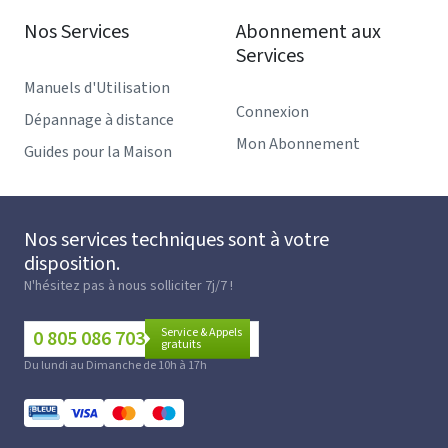
Nos Services
Abonnement aux
Services
Manuels d'Utilisation
Connexion
Dépannage à distance
Mon Abonnement
Guides pour la Maison
Nos services techniques sont à votre
disposition.
N'hésitez pas à nous solliciter 7j/7 !
Service & Appels
0 805 086 703
gratuits
Du lundi au Dimanche de 10h à 17h