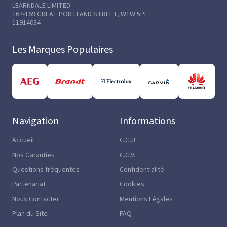
LEARNDALE LIMITED
167-169 GREAT PORTLAND STREET, W1W 5PF
11914034
Les Marques Populaires
Navigation
Informations
Accueil
C.G.U.
Nos Garanties
C.G.V.
Questions fréquentes
Confidentialité
Partenariat
Cookies
Nous Contacter
Mentions Légales
Plan du Site
FAQ