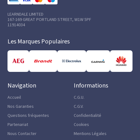
LEARNDALE LIMITED
167-169 GREAT PORTLAND STREET, W1W 5PF
11914034
Les Marques Populaires
Navigation
Informations
Accueil
C.G.U.
Nos Garanties
C.G.V.
Questions fréquentes
Confidentialité
Partenariat
Cookies
Nous Contacter
Mentions Légales