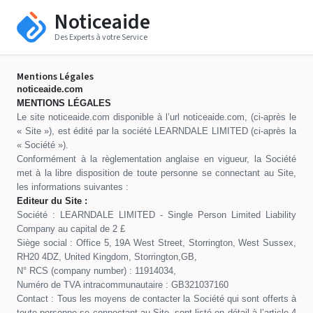
Noticeaide
Des Experts à votre Service
Mentions Légales
noticeaide.com
MENTIONS LÉGALES
Le site noticeaide.com disponible à l’url noticeaide.com, (ci-après le
« Site »), est édité par la société LEARNDALE LIMITED (ci-après la
« Société »).
Conformément à la règlementation anglaise en vigueur, la Société
met à la libre disposition de toute personne se connectant au Site,
les informations suivantes :
Editeur du Site :
Société : LEARNDALE LIMITED - Single Person Limited Liability
Company au capital de 2 £
Siège social : Office 5, 19A West Street, Storrington, West Sussex,
RH20 4DZ, United Kingdom, Storrington,GB,
N° RCS (company number) : 11914034,
Numéro de TVA intracommunautaire : GB321037160
Contact : Tous les moyens de contacter la Société qui sont offerts à
toute personne se connectant au Site, sont listé en détail à l’article 4