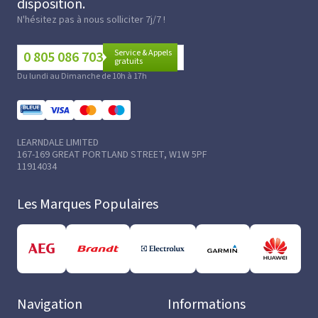
disposition.
N'hésitez pas à nous solliciter 7j/7 !
Service & Appels
0 805 086 703
gratuits
Du lundi au Dimanche de 10h à 17h
LEARNDALE LIMITED
167-169 GREAT PORTLAND STREET, W1W 5PF
11914034
Les Marques Populaires
Navigation
Informations